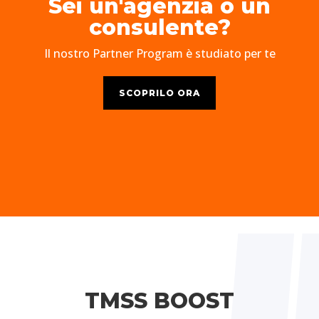
Sei un'agenzia o un
consulente?
Il nostro Partner Program è studiato per te
SCOPRILO ORA
TMSS BOOST