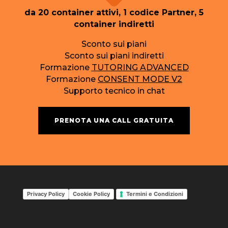
da 20 container attivi, 1 codice Partner, 5
container indiretti
Sconto sui piani
Sconto sui piani indiretti
Formazione
TUTORING ADVANCED
Formazione
CONSENT MODE V2
Supporto tecnico in chat
PRENOTA UNA CALL GRATUITA
Privacy Policy
Cookie Policy
Termini e Condizioni